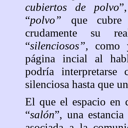
cubiertos de polvo
”
“
polvo”
que cubre 
crudamente su re
“
silenciosos”,
como 
página incial al hab
podría interpretars
silenciosa hasta que un
El que el espacio en 
“
salón
”, una estancia
asociada a la comunic